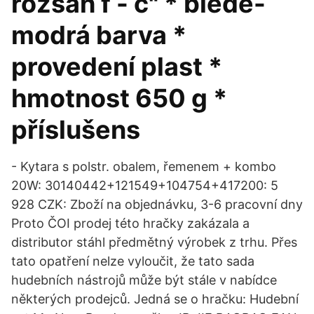
rozsah f - c" * bledě-
modrá barva *
provedení plast *
hmotnost 650 g *
příslušens
- Kytara s polstr. obalem, řemenem + kombo
20W: 30140442+121549+104754+417200: 5
928 CZK: Zboží na objednávku, 3-6 pracovní dny
Proto ČOI prodej této hračky zakázala a
distributor stáhl předmětný výrobek z trhu. Přes
tato opatření nelze vyloučit, že tato sada
hudebních nástrojů může být stále v nabídce
některých prodejců. Jedná se o hračku: Hudební