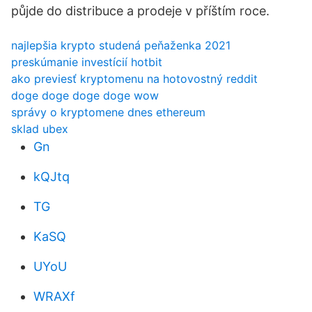
půjde do distribuce a prodeje v příštím roce.
najlepšia krypto studená peňaženka 2021
preskúmanie investícií hotbit
ako previesť kryptomenu na hotovostný reddit
doge doge doge doge wow
správy o kryptomene dnes ethereum
sklad ubex
Gn
kQJtq
TG
KaSQ
UYoU
WRAXf