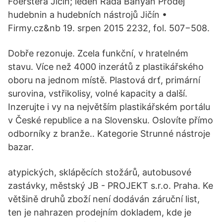
Foerstera Jičín; leden Rada Banyán Prodej
hudebnin a hudebních nástrojů Jičín •
Firmy.cz&nb 19. srpen 2015 2232, fol. 507−508.
Dobře rezonuje. Zcela funkční, v hratelném
stavu. Více než 4000 inzerátů z plastikářského
oboru na jednom místě. Plastová drť, primární
surovina, vstřikolisy, volné kapacity a další.
Inzerujte i vy na největším plastikářském portálu
v České republice a na Slovensku. Oslovíte přímo
odborníky z branže.. Kategorie Strunné nástroje
bazar.
atypických, sklápěcích stožárů, autobusové
zastávky, městský JB - PROJEKT s.r.o. Praha. Ke
většině druhů zboží není dodáván záruční list,
ten je nahrazen prodejním dokladem, kde je