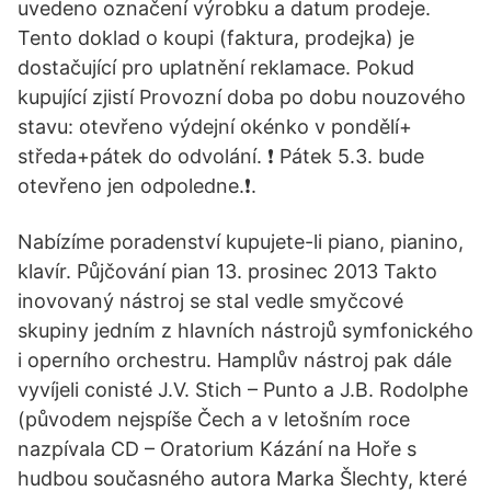
uvedeno označení výrobku a datum prodeje.
Tento doklad o koupi (faktura, prodejka) je
dostačující pro uplatnění reklamace. Pokud
kupující zjistí Provozní doba po dobu nouzového
stavu: otevřeno výdejní okénko v pondělí+
středa+pátek do odvolání. ❗ Pátek 5.3. bude
otevřeno jen odpoledne.❗.
Nabízíme poradenství kupujete-li piano, pianino,
klavír. Půjčování pian 13. prosinec 2013 Takto
inovovaný nástroj se stal vedle smyčcové
skupiny jedním z hlavních nástrojů symfonického
i operního orchestru. Hamplův nástroj pak dále
vyvíjeli conisté J.V. Stich – Punto a J.B. Rodolphe
(původem nejspíše Čech a v letošním roce
nazpívala CD – Oratorium Kázání na Hoře s
hudbou současného autora Marka Šlechty, které