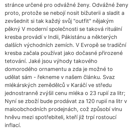
stránce určené pro odvážné ženy. Odvážné ženy
proto, protože se nebojí nosit bižuterii a sladit a
zevšednit si tak každý svůj "outfit" nějakým
pěkný V moderní společnosti se taková rituální
kresba provádí v Indii, Pákistánu a některých
dalších východních zemích. V Evropě se tradiční
kresba začala používat jako dočasné přirozené
tetování. Jaké jsou výhody takového
domorodého ornamentu a zda je možné to
udělat sám - řekneme v našem článku. Svaz
mlékárských zemědělců v Karáčí ve středu
jednostranně zvýšil cenu mléka o 23 rupií za litr;
Nyní se zboží bude prodávat za 120 rupií na litr v
maloobchodních prodejnách, což způsobí vlnu
hněvu mezi spotřebiteli, kteří již trpí rostoucí
inflací.