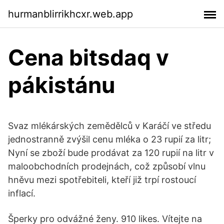
hurmanblirrikhcxr.web.app
Cena bitsdaq v
pákistánu
Svaz mlékárských zemědělců v Karáčí ve středu
jednostranně zvýšil cenu mléka o 23 rupií za litr;
Nyní se zboží bude prodávat za 120 rupií na litr v
maloobchodních prodejnách, což způsobí vlnu
hněvu mezi spotřebiteli, kteří již trpí rostoucí
inflací.
Šperky pro odvážné ženy. 910 likes. Vítejte na