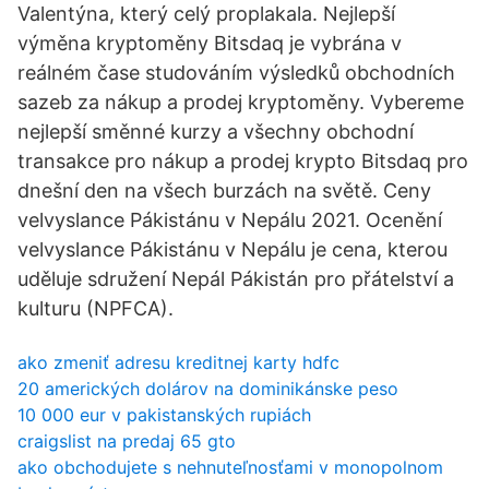
Valentýna, který celý proplakala. Nejlepší
výměna kryptoměny Bitsdaq je vybrána v
reálném čase studováním výsledků obchodních
sazeb za nákup a prodej kryptoměny. Vybereme
nejlepší směnné kurzy a všechny obchodní
transakce pro nákup a prodej krypto Bitsdaq pro
dnešní den na všech burzách na světě. Ceny
velvyslance Pákistánu v Nepálu 2021. Ocenění
velvyslance Pákistánu v Nepálu je cena, kterou
uděluje sdružení Nepál Pákistán pro přátelství a
kulturu (NPFCA).
ako zmeniť adresu kreditnej karty hdfc
20 amerických dolárov na dominikánske peso
10 000 eur v pakistanských rupiách
craigslist na predaj 65 gto
ako obchodujete s nehnuteľnosťami v monopolnom