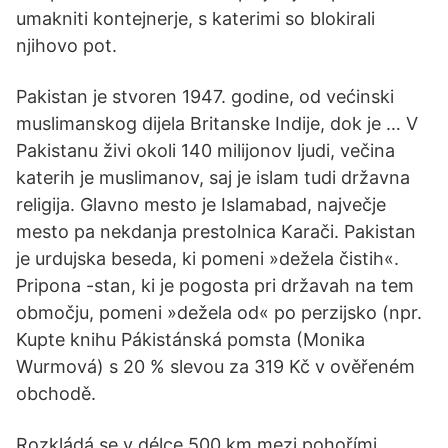
umakniti kontejnerje, s katerimi so blokirali
njihovo pot.
Pakistan je stvoren 1947. godine, od većinski
muslimanskog dijela Britanske Indije, dok je … V
Pakistanu živi okoli 140 milijonov ljudi, večina
katerih je muslimanov, saj je islam tudi državna
religija. Glavno mesto je Islamabad, največje
mesto pa nekdanja prestolnica Karači. Pakistan
je urdujska beseda, ki pomeni »dežela čistih«.
Pripona -stan, ki je pogosta pri državah na tem
območju, pomeni »dežela od« po perzijsko (npr.
Kupte knihu Pákistánská pomsta (Monika
Wurmová) s 20 % slevou za 319 Kč v ověřeném
obchodě.
Rozkládá se v délce 500 km mezi pohořími