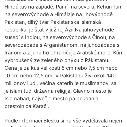
Hindúkuš na západě, Pamír na severu, Kchun-lun
na severovýchodě a Himálaje na jihovýchodě.
Pakistan, dlhý tvar Pakistanská islamská
republika, je štát v južnej Ázii.Na juhovýchode
susedí s Indiou, na severovýchode s Čínou, na
severozápade s Afganistanom, na juhozápade s
Iránom a z juhu ho ohraničuje Arabské more. Kůň
vybroušený ze zeleného onyxu z Pákistánu.
Cena je za kus velikosti 5 cm nebo 7,5 cm nebo
10 cm nebo 12,5 cm. V Pakistanu živi okoli 140
milijonov ljudi, večina katerih je muslimanov, saj
je islam tudi državna religija. Glavno mesto je
Islamabad, največje mesto pa nekdanja
prestolnica Karači.
Podle informací Blesku si na vše vydělávala nejen