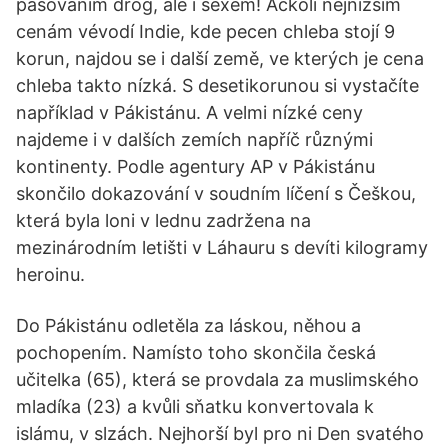
pašováním drog, ale i sexem! Ačkoli nejnižším
cenám vévodí Indie, kde pecen chleba stojí 9
korun, najdou se i další země, ve kterých je cena
chleba takto nízká. S desetikorunou si vystačíte
například v Pákistánu. A velmi nízké ceny
najdeme i v dalších zemích napříč různými
kontinenty. Podle agentury AP v Pákistánu
skončilo dokazování v soudním líčení s Češkou,
která byla loni v lednu zadržena na
mezinárodním letišti v Láhauru s devíti kilogramy
heroinu.
Do Pákistánu odletěla za láskou, něhou a
pochopením. Namísto toho skončila česká
učitelka (65), která se provdala za muslimského
mladíka (23) a kvůli sňatku konvertovala k
islámu, v slzách. Nejhorší byl pro ni Den svatého