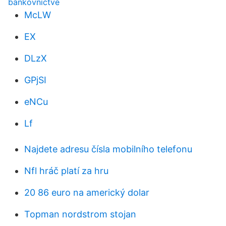
bankovníctve
McLW
EX
DLzX
GPjSI
eNCu
Lf
Najdete adresu čísla mobilního telefonu
Nfl hráč platí za hru
20 86 euro na americký dolar
Topman nordstrom stojan