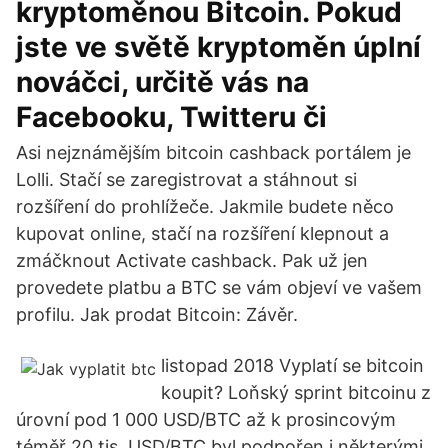
kryptoměnou Bitcoin. Pokud
jste ve světě kryptoměn úplní
nováčci, určitě vás na
Facebooku, Twitteru či
Asi nejznámějším bitcoin cashback portálem je
Lolli. Stačí se zaregistrovat a stáhnout si
rozšíření do prohlížeče. Jakmile budete něco
kupovat online, stačí na rozšíření klepnout a
zmáčknout Activate cashback. Pak už jen
provedete platbu a BTC se vám objeví ve vašem
profilu. Jak prodat Bitcoin: Závěr.
listopad 2018 Vyplatí se bitcoin
koupit? Loňský sprint bitcoinu z
úrovní pod 1 000 USD/BTC až k prosincovým
téměř 20 tis. USD/BTC byl podpořen i některými