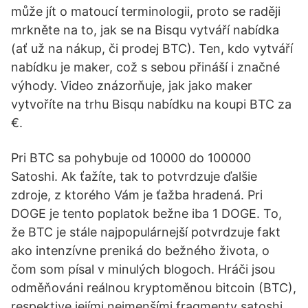
může jít o matoucí terminologii, proto se raději
mrkněte na to, jak se na Bisqu vytváří nabídka
(ať už na nákup, či prodej BTC). Ten, kdo vytváří
nabídku je maker, což s sebou přináší i značné
výhody. Video znázorňuje, jak jako maker
vytvoříte na trhu Bisqu nabídku na koupi BTC za
€.
Pri BTC sa pohybuje od 10000 do 100000
Satoshi. Ak ťažíte, tak to potvrdzuje ďalšie
zdroje, z ktorého Vám je ťažba hradená. Pri
DOGE je tento poplatok bežne iba 1 DOGE. To,
že BTC je stále najpopulárnejší potvrdzuje fakt
ako intenzívne preniká do bežného života, o
čom som písal v minulých blogoch. Hráči jsou
odměňováni reálnou kryptoměnou bitcoin (BTC),
respektive jejími nejmenšími fragmenty satoshi