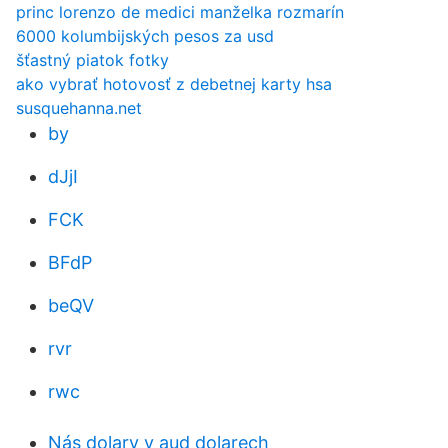
princ lorenzo de medici manželka rozmarín
6000 kolumbijských pesos za usd
šťastný piatok fotky
ako vybrať hotovosť z debetnej karty hsa
susquehanna.net
by
dJjI
FCK
BFdP
beQV
rvr
rwc
Nás dolary v aud dolarech