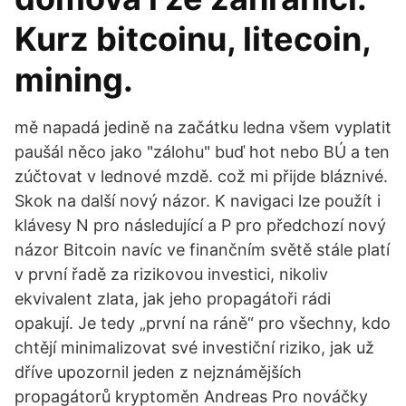
Kurz bitcoinu, litecoin,
mining.
mě napadá jedině na začátku ledna všem vyplatit
paušál něco jako "zálohu" buď hot nebo BÚ a ten
zúčtovat v lednové mzdě. což mi přijde bláznivé.
Skok na další nový názor. K navigaci lze použít i
klávesy N pro následující a P pro předchozí nový
názor Bitcoin navíc ve finančním světě stále platí
v první řadě za rizikovou investici, nikoliv
ekvivalent zlata, jak jeho propagátoři rádi
opakují. Je tedy „první na ráně“ pro všechny, kdo
chtějí minimalizovat své investiční riziko, jak už
dříve upozornil jeden z nejznámějších
propagátorů kryptoměn Andreas Pro nováčky